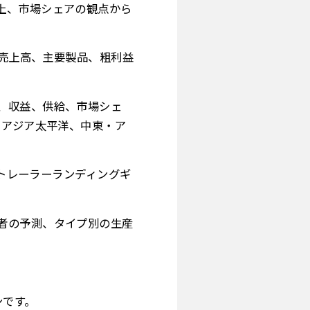
上、市場シェアの観点から
、売上高、主要製品、粗利益
、収益、供給、市場シェ
、アジア太平洋、中東・ア
 トレーラーランディングギ
者の予測、タイプ別の生産
。
ンです。